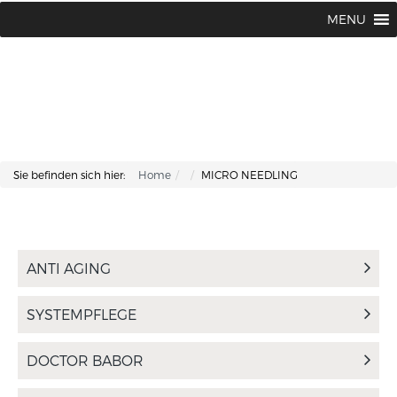
Lisa Kosmetik + Fusspflege |
+43 662 87 66 76
MENU
Makartplatz 7 | A-5020 Salzburg
Sie befinden sich hier:
Home
MICRO NEEDLING
ANTI AGING
SYSTEMPFLEGE
DOCTOR BABOR