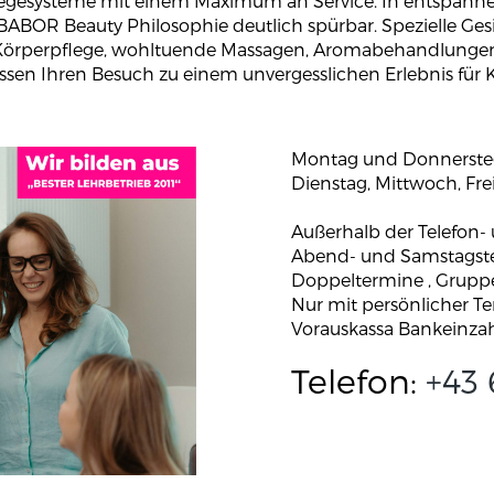
legesysteme mit einem Maximum an Service. In entspann
 BABOR Beauty Philosophie deutlich spürbar. Spezielle Ge
Körperpflege, wohltuende Massagen, Aromabehandlungen,
ssen Ihren Besuch zu einem unvergesslichen Erlebnis für 
Montag und Donnersteg:
Dienstag, Mittwoch, Frei
Außerhalb der Telefon-
Abend- und Samstagst
Doppeltermine , Gruppe
Nur mit persönlicher T
Vorauskassa Bankeinza
Telefon:
+43 