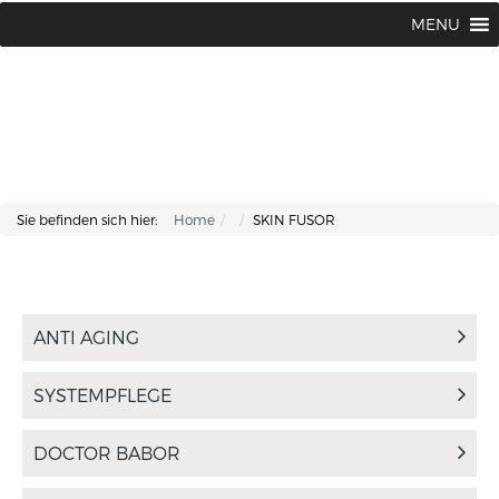
Lisa Kosmetik + Fusspflege |
+43 662 87 66 76
MENU
Makartplatz 7 | A-5020 Salzburg
Sie befinden sich hier:
Home
SKIN FUSOR
ANTI AGING
SYSTEMPFLEGE
DOCTOR BABOR