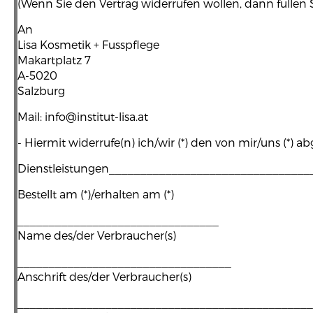
(Wenn Sie den Vertrag widerrufen wollen, dann füllen S
An
Lisa Kosmetik + Fusspflege
Makartplatz 7
A-5020
Salzburg
Mail: info@institut-lisa.at
- Hiermit widerrufe(n) ich/wir (*) den von mir/uns (*)
Dienstleistungen________________________________
Bestellt am (*)/erhalten am (*)
________________________________
Name des/der Verbraucher(s)
__________________________________
Anschrift des/der Verbraucher(s)
_______________________________________________