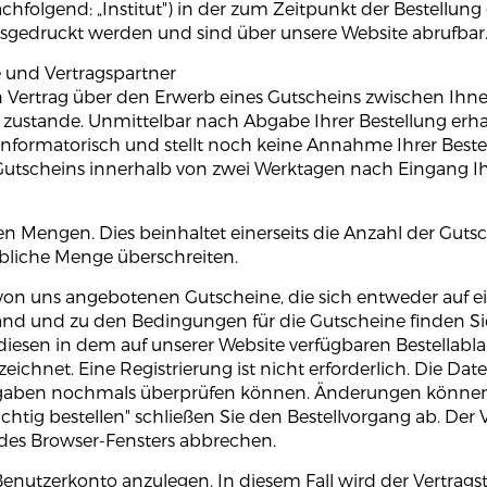
chfolgend: „Institut") in der zum Zeitpunkt der Bestellung
gedruckt werden und sind über unsere Website abrufbar
e und Vertragspartner
Ein Vertrag über den Erwerb eines Gutscheins zwischen Ih
ustande. Unmittelbar nach Abgabe Ihrer Bestellung erhalt
 informatorisch und stellt noch keine Annahme Ihrer Beste
 Gutscheins innerhalb von zwei Werktagen nach Eingang Ihr
en Mengen. Dies beinhaltet einerseits die Anzahl der Gutsc
übliche Menge überschreiten.
e von uns angebotenen Gutscheine, die sich entweder auf
 und zu den Bedingungen für die Gutscheine finden Sie 
esen in dem auf unserer Website verfügbaren Bestellabl
ichnet. Eine Registrierung ist nicht erforderlich. Die Da
e Eingaben nochmals überprüfen können. Änderungen können
tig bestellen" schließen Sie den Bestellvorgang ab. Der V
n des Browser-Fensters abbrechen.
 Benutzerkonto anzulegen. In diesem Fall wird der Vertrag