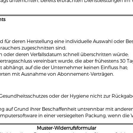
trags unterrichten, bereits erbrachten Dienstleistungen 
hts
 und für deren Herstellung eine individuelle Auswahl ode
brauchers zugeschnitten sind;
n oder deren Verfallsdatum schnell überschritten würde;
 Vertragsschluss vereinbart wurde, die aber frühestens 30
abhängt, auf die der Unternehmer keinen Einfluss hat;
ustrierten mit Ausnahme von Abonnement-Verträgen.
es Gesundheitsschutzes oder der Hygiene nicht zur Rückgab
ung auf Grund ihrer Beschaffenheit untrennbar mit ander
putersoftware in einer versiegelten Packung, wenn die V
Muster-Widerrufsformular