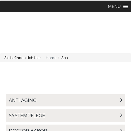
Lisa Kosmetik + Fusspflege |
+43 662 87 66 76
MENU
Makartplatz 7 | A-5020 Salzburg
Sie befinden sich hier:
Home
Spa
ANTI AGING
SYSTEMPFLEGE
DOCTOR BABOR