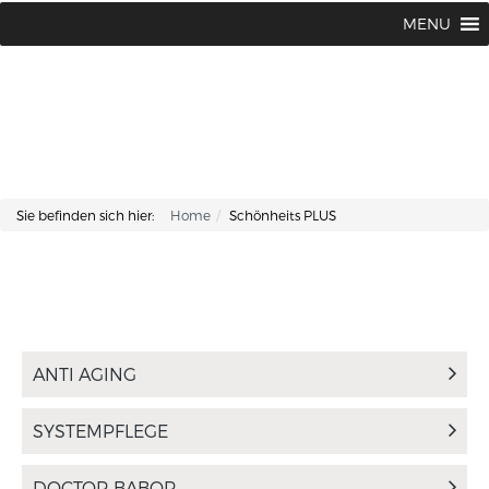
Lisa Kosmetik + Fusspflege |
+43 662 87 66 76
MENU
Makartplatz 7 | A-5020 Salzburg
Sie befinden sich hier:
Home
Schönheits PLUS
ANTI AGING
SYSTEMPFLEGE
DOCTOR BABOR