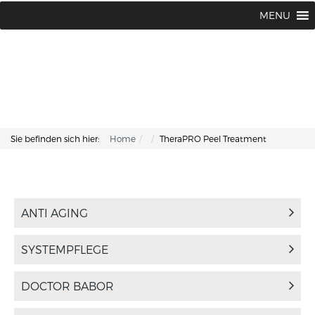
Lisa Kosmetik + Fusspflege |
+43 662 87 66 76
MENU
Makartplatz 7 | A-5020 Salzburg
Sie befinden sich hier:
Home
TheraPRO Peel Treatment
ANTI AGING
SYSTEMPFLEGE
DOCTOR BABOR