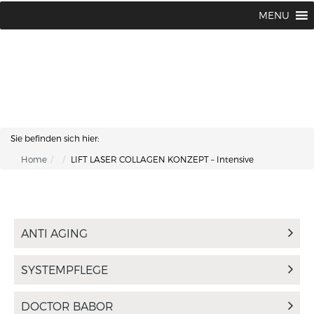
Lisa Kosmetik + Fusspflege |
+43 662 87 66 76
MENU
Makartplatz 7 | A-5020 Salzburg
Sie befinden sich hier:
Home
LIFT LASER COLLAGEN KONZEPT – Intensive
ANTI AGING
SYSTEMPFLEGE
DOCTOR BABOR