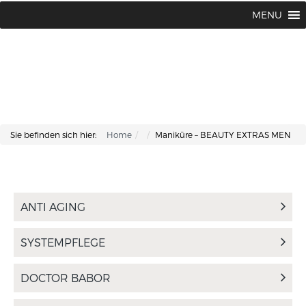
Lisa Kosmetik + Fusspflege |
+43 662 87 66 76
MENU
Makartplatz 7 | A-5020 Salzburg
Sie befinden sich hier:
Home
Maniküre – BEAUTY EXTRAS MEN
ANTI AGING
SYSTEMPFLEGE
DOCTOR BABOR