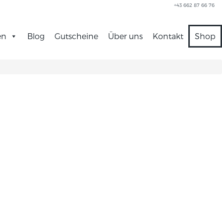
+43 662 87 66 76
en
Blog
Gutscheine
Über uns
Kontakt
Shop