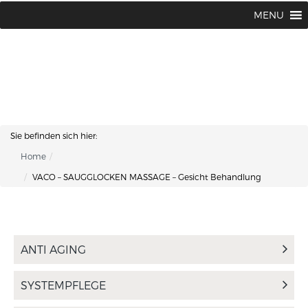
Lisa Kosmetik + Fusspflege |
+43 662 87 66 76
MENU
Makartplatz 7 | A-5020 Salzburg
Sie befinden sich hier:
Home
VACO – SAUGGLOCKEN MASSAGE – Gesicht Behandlung
ANTI AGING
SYSTEMPFLEGE