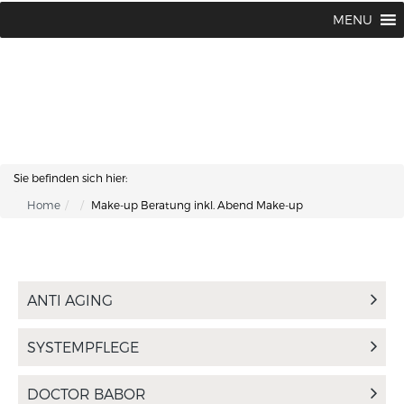
Lisa Kosmetik + Fusspflege |
+43 662 87 66 76
MENU
Makartplatz 7 | A-5020 Salzburg
Sie befinden sich hier:
Home
Make-up Beratung inkl. Abend Make-up
ANTI AGING
SYSTEMPFLEGE
DOCTOR BABOR