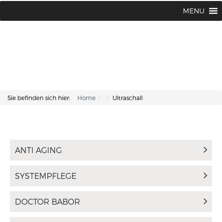
Lisa Kosmetik + Fusspflege |
+43 662 87 66 76
MENU
Makartplatz 7 | A-5020 Salzburg
Sie befinden sich hier:
Home
Ultraschall
ANTI AGING
SYSTEMPFLEGE
DOCTOR BABOR