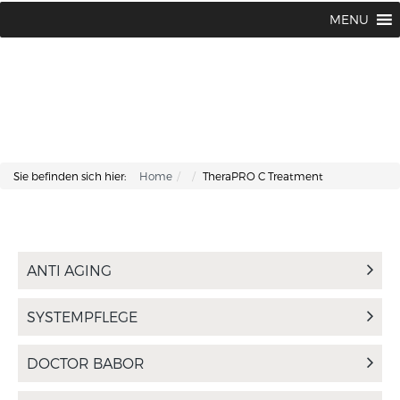
Lisa Kosmetik + Fusspflege |
+43 662 87 66 76
MENU
Makartplatz 7 | A-5020 Salzburg
Sie befinden sich hier:
Home
TheraPRO C Treatment
ANTI AGING
SYSTEMPFLEGE
DOCTOR BABOR