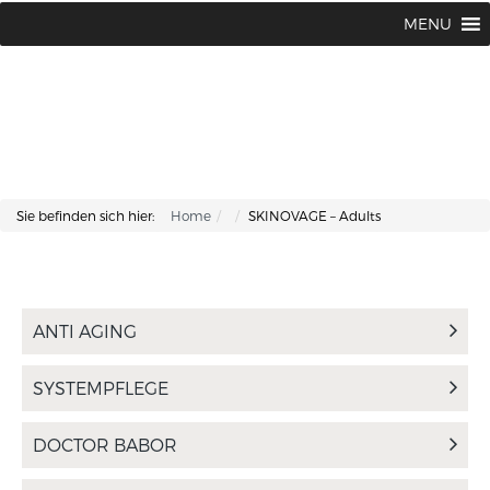
Lisa Kosmetik + Fusspflege |
+43 662 87 66 76
MENU
Makartplatz 7 | A-5020 Salzburg
Sie befinden sich hier:
Home
SKINOVAGE – Adults
ANTI AGING
SYSTEMPFLEGE
DOCTOR BABOR