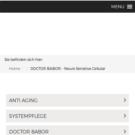
Lisa Kosmetik + Fusspflege |
+43 662 87 66 76
MENU
Makartplatz 7 | A-5020 Salzburg
Sie befinden sich hier:
Home
DOCTOR BABOR – Neuro Sensitive Cellular
ANTI AGING
SYSTEMPFLEGE
DOCTOR BABOR