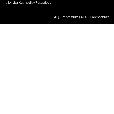
© by Lisa Kosmetik + Fusspflege
FAQ |
Impressum |
AGB |
Datenschutz