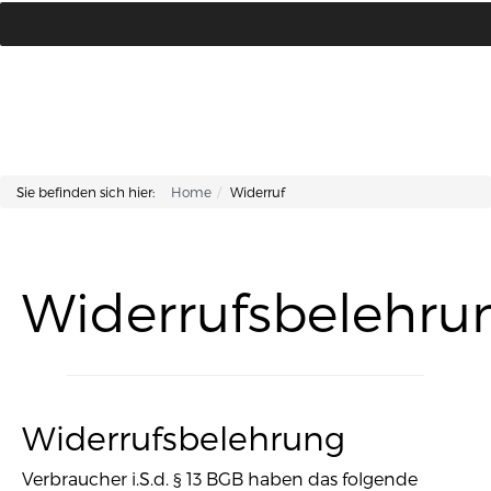
Lisa Kosmetik + Fusspflege |
+43 662 87 66 76
Makartplatz 7 | A-5020 Salzburg
Sie befinden sich hier:
Home
Widerruf
Widerrufsbelehru
Widerrufsbelehrung
Verbraucher i.S.d. § 13 BGB haben das folgende