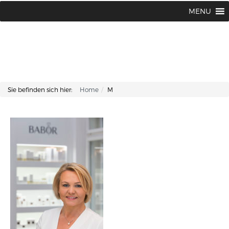
Lisa Kosmetik + Fusspflege |
+43 662 87 66 76
MENU
Makartplatz 7 | A-5020 Salzburg
Sie befinden sich hier:
Home
M