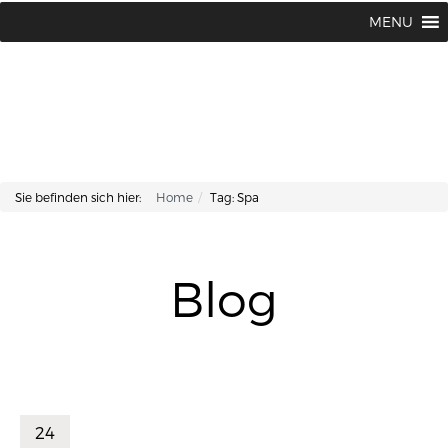
Lisa Kosmetik + Fusspflege |
+43 662 87 66 76
MENU
Makartplatz 7 | A-5020 Salzburg
Sie befinden sich hier:
Home
Tag: Spa
Blog
24