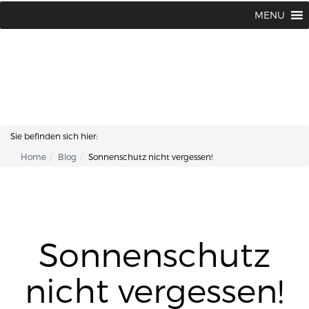
Lisa Kosmetik + Fusspflege |
+43 662 87 66 76
MENU
Makartplatz 7 | A-5020 Salzburg
Sie befinden sich hier:
Home
Blog
Sonnenschutz nicht vergessen!
Sonnenschutz
nicht vergessen!