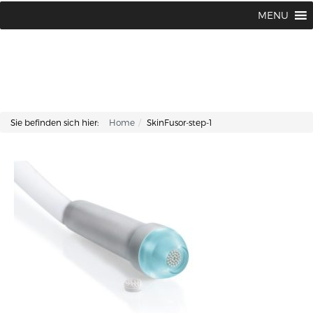
Lisa Kosmetik + Fusspflege |
+43 662 87 66 76
MENU
Makartplatz 7 | A-5020 Salzburg
Sie befinden sich hier:
Home
SkinFusor-step-1