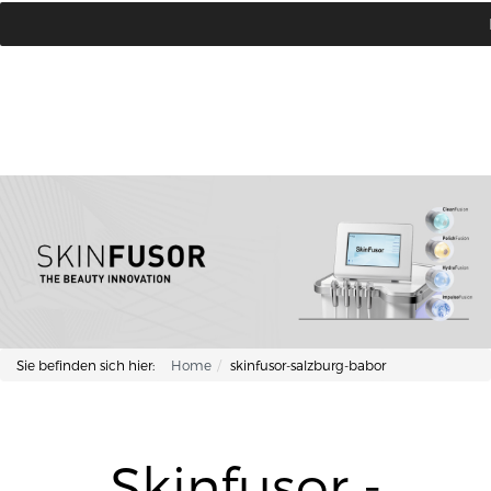
Lisa Kosmetik + Fusspflege |
+43 662 87 66 76
Makartplatz 7 | A-5020 Salzburg
Sie befinden sich hier:
Home
skinfusor-salzburg-babor
Skinfusor -