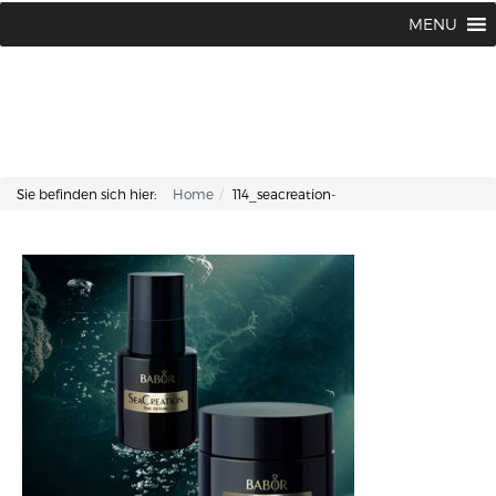
Lisa Kosmetik + Fusspflege |
+43 662 87 66 76
MENU
Makartplatz 7 | A-5020 Salzburg
Sie befinden sich hier:
Home
114_seacreation-